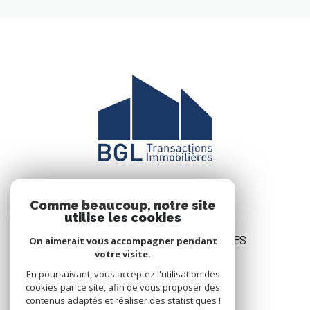
Comme beaucoup, notre site
utilise les cookies
BGL TRANSACTIONS IMMOBILIÈRES
On aimerait vous accompagner pendant
votre visite.
50 Avenue du général Bouvet,
En poursuivant, vous acceptez l'utilisation des
Résidence Le Grand Large,
cookies par ce site, afin de vous proposer des
bâtiment C
contenus adaptés et réaliser des statistiques !
83980
Le Lavandou