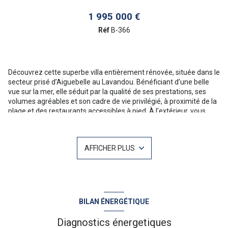
1 995 000 €
Réf
B-366
Découvrez cette superbe villa entièrement rénovée, située dans le
secteur prisé d’Aiguebelle au Lavandou. Bénéficiant d’une belle
vue sur la mer, elle séduit par la qualité de ses prestations, ses
volumes agréables et son cadre de vie privilégié, à proximité de la
plage et des restaurants accessibles à pied. À l’extérieur, vous
profiterez d’un magnifique jardin paysager aux essences
méditerranéennes, agrémenté de plusieurs espaces repas et
détente ombragés. Une agréable cuisine d’été, une piscine
AFFICHER PLUS
parfaitement intégrée à l’environnement ainsi qu’un spa
complètent ce cadre de vie privilégié, idéal pour profiter
pleinement des beaux jours. Un solarium sur le toit vient parfaire
l’ensemble et offre une vue sur la mer Méditerranée et les collines
environnantes. La villa se compose d’une pièce de vie lumineuse
avec salon et cuisine ouverte entièrement équipée, prolongée par
BILAN ÉNERGÉTIQUE
de larges terrasses. Côté nuit, la propriété dispose de cinq
chambres avec salles d’eau privatives, offrant confort et intimité
Diagnostics énergetiques
à chaque occupant. Située dans un environnement calme et