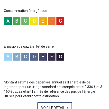
résidentiel, à quelques minutes des plages d’Aiguebelle et de La
Fossette ainsi que du centre-ville du Lavandou Pour plus
Consommation énergétique
d'informations ou une visite n'hésitez pas à contacter Baptiste
GAINNET 06 42 25 00 49 - Votre agent commercial - Le Lavandou
A
B
C
D
E
F
G
“Les informations sur les risques auxquels ce bien est exposé sont
disponibles sur le site Géorisques :www.georisques.gouv.fr ”
Emission de gaz à effet de serre
A
B
C
D
E
F
G
Montant estimé des dépenses annuelles d'énergie de ce
logement pour un usage standard est compris entre 2 336 € et 3
160 € . 2022 étant l'année de référence des prix de l'énergie
utilisés pour établir cette estimation.
VOIR LE DÉTAIL