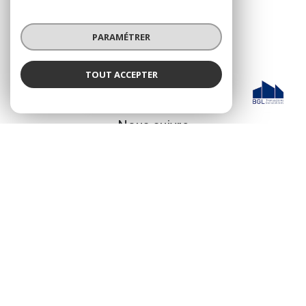
04 94 93 59 28
PARAMÉTRER
contact@bglimmo.com
TOUT ACCEPTER
BGL Transactions Immobilières
NOS RÉSEAUX
Agence
Nous suivre
© 2026 | Tous droits réservés
Nos honoraires
Nos partenaires
Mentions légales
Admin
Politique RGPD
Cookies
Réalisé par :