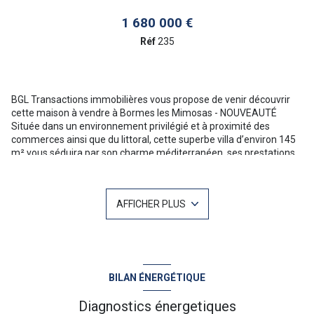
1 680 000 €
Réf
235
BGL Transactions immobilières vous propose de venir découvrir
cette maison à vendre à Bormes les Mimosas - NOUVEAUTÉ
Située dans un environnement privilégié et à proximité des
commerces ainsi que du littoral, cette superbe villa d’environ 145
m² vous séduira par son charme méditerranéen, ses prestations
de qualité et son cadre de vie exceptionnel.
Édifiée sur un magnifique terrain paysager de 1 900 m², arboré
d’essences méditerranéennes, la propriété bénéficie d’une belle
AFFICHER PLUS
intimité, sans aucun vis-à-vis, et offre une agréable vue dégagée
sur la mer et les collines.
La villa propose des volumes confortables et s’ouvre sur de vastes
terrasses ensoleillées invitant à la détente. À l’extérieur, vous
profiterez d’un espace de vie remarquable composé d’une grande
piscine, de plusieurs espaces de repos et d’une annexe avec
BILAN ÉNERGÉTIQUE
cuisine d’été, idéale pour recevoir famille et amis dans un cadre
convivial.
Diagnostics énergetiques
Le jardin et parfaitement entretenu - 3 garages