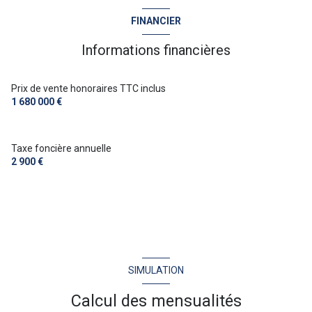
Chauffage individuel : air pulsé (electrique)
FINANCIER
3 garage(s)
Informations financières
2 parking(s)
Prix de vente honoraires TTC inclus
1 680 000 €
exposition Sud-Ouest
Taxe foncière annuelle
vue Mer et collines
2 900 €
terrasse
arboré
visiophone
SIMULATION
interphone
Calcul des mensualités