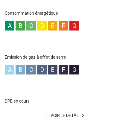
Pour plus d'informations ou une visite n'hésitez pas à contacter
Baptiste GAINNET 06 42 25 00 49 - Votre agent commercial - Le
Consommation énergétique
Lavandou“Les informations sur les risques auxquels ce bien est
exposé sont disponibles sur le site Géorisques
A
B
C
D
E
F
G
:www.georisques.gouv.fr ”
Emission de gaz à effet de serre
A
B
C
D
E
F
G
DPE en cours
VOIR LE DÉTAIL