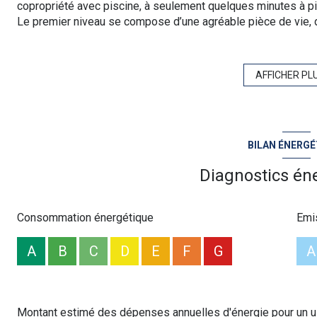
copropriété avec piscine, à seulement quelques minutes à pi
Le premier niveau se compose d’une agréable pièce de vie, 
indépendant. L’ensemble s’ouvre sur une superbe terrasse d’e
pour profiter pleinement des beaux jours.
À l’étage, l’appartement dispose d’une mezzanine, d’une ch
AFFICHER PL
d’eau avec WC.
Toutes les chambres sont climatisées. Un grand garage privat
secteur.
Pour obtenir davantage d’informations ou organiser une visi
BILAN ÉNERGÉ
votre agent commercial au Lavandou.
Les informations sur les risques auxquels ce bien est expos
Diagnostics én
www.georisques.gouv.fr
.
Consommation énergétique
Emi
A
B
C
D
E
F
G
A
Montant estimé des dépenses annuelles d'énergie pour un us