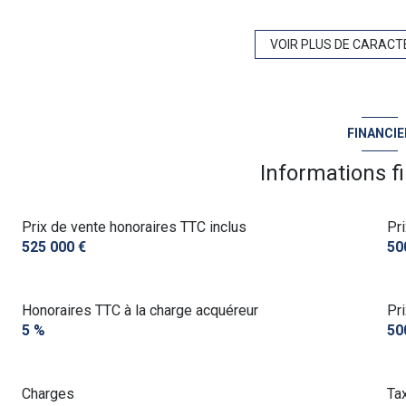
exposition Sud-Ouest
VOIR PLUS DE CARACT
1er étage
FINANCIE
vue Collines
Informations f
Prix de vente honoraires TTC inclus
Pr
525 000 €
50
Honoraires TTC à la charge acquéreur
Pr
5 %
50
Charges
Ta