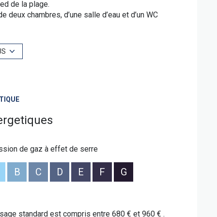
ed de la plage.
de deux chambres, d’une salle d’eau et d’un WC
nviron 45 m², équipée d’une cuisine d’été, idéale
ambre supplémentaire ainsi que d’une seconde salle
US
if complète les prestations de ce bien rare sur le
te, contactez
Baptiste GAINNET au 06 42 25 00 49
,
TIQUE
é sont disponibles sur le site Géorisques :
ergetiques
ssion de gaz à effet de serre
B
C
D
E
F
G
age standard est compris entre 680 € et 960 € .