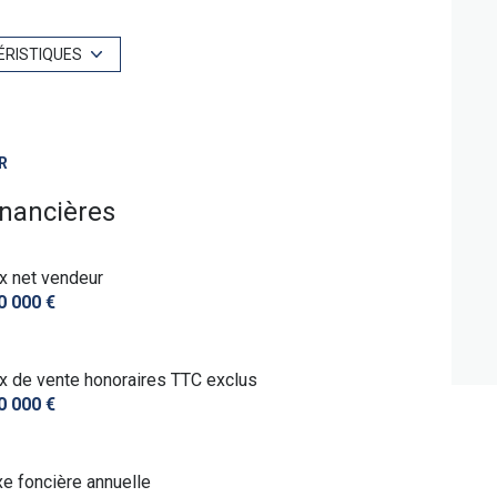
1 niveau(x)
ÉRISTIQUES
1 étage(s)
R
terrasse
inancières
ix net vendeur
0 000 €
ix de vente honoraires TTC exclus
0 000 €
xe foncière annuelle