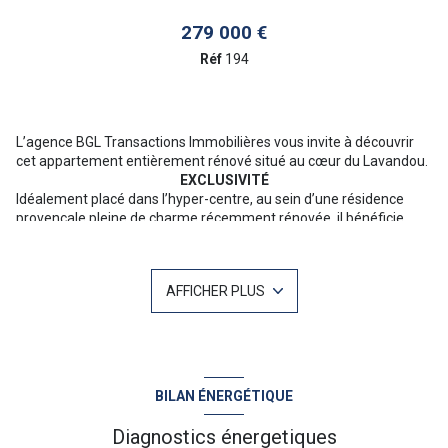
279 000 €
Réf
194
L’agence BGL Transactions Immobilières vous invite à découvrir
cet appartement entièrement rénové situé au cœur du Lavandou.
EXCLUSIVITÉ
Idéalement placé dans l’hyper-centre, au sein d’une résidence
provençale pleine de charme récemment rénovée, il bénéficie
d’un emplacement privilégié à seulement quelques minutes à
pied des commerces et de la plage.
L’appartement se compose d’une entrée, d’une cuisine ouverte
AFFICHER PLUS
entièrement équipée, d’un séjour spacieux agrémenté d’une
cheminée, de deux chambres confortables, d’une salle d’eau et
d’un WC indépendant.
Une cave vient compléter ce bien - possibilité vente de
l'appartement meublé
Pour plus d'informations ou une visite n'hésitez pas à contacter
BILAN ÉNERGÉTIQUE
Baptiste GAINNET 06 42 25 00 49 - Votre agent commercial sur Le
Lavandou - “Les informations sur les risques auxquels ce bien est
Diagnostics énergetiques
exposé sont disponibles sur le site Géorisques