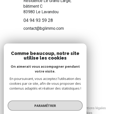
Résidence Le Grand Large,
bâtiment C
83980
Le Lavandou
04 94 93 59 28
contact@bglimmo.com
NOS RÉSEAUX
Comme beaucoup, notre site
utilise les cookies
Nous suivre
On aimerait vous accompagner pendant
votre visite.
En poursuivant, vous acceptez l'utilisation des
cookies par ce site, afin de vous proposer des
contenus adaptés et réaliser des statistiques !
© 2026 | Tous droits réservés
PARAMÉTRER
Nos honoraires
Nos partenaires
Mentions légales
Admin
Politique RGPD
Cookies