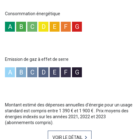
:www.georisques.gouv.fr ”
Consommation énergétique
A
B
C
D
E
F
G
Emission de gaz à effet de serre
A
B
C
D
E
F
G
Montant estimé des dépenses annuelles d'énergie pour un usage
standard est compris entre 1 390 € et 1 900 € . Prix moyens des
énergies indexés sur les années 2021, 2022 et 2023
(abonnements compris).
VOIR LE DÉTAIL