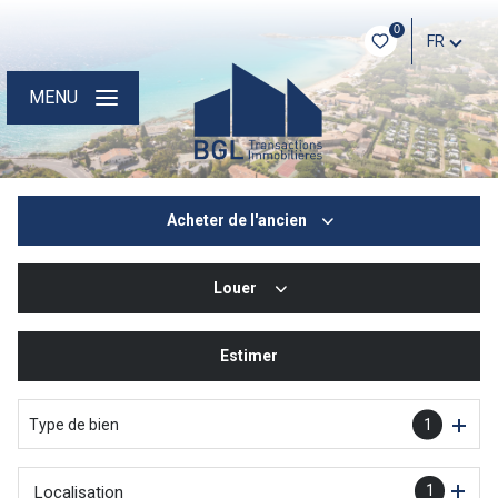
0
FR
MENU
Acheter
de l'ancien
Louer
De l'ancien
De l'immo pro
Estimer
à l'année
Type de bien
1
1
Localisation