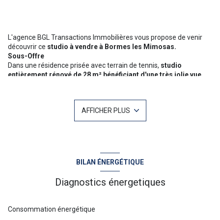
L'agence BGL Transactions Immobilières vous propose de venir
découvrir ce
studio à vendre à Bormes les Mimosas.
Sous-Offre
Dans une résidence prisée avec terrain de tennis,
studio
entièrement rénové de 28 m² bénéficiant d'une très jolie vue
mer.
Il se compose d'une entrée avec placard, d'une salle d'eau, d'une
cuisine neuve
, parfaitement équipé et d'une pièce de vie
AFFICHER PLUS
lumineuse donnant sur une terrasse extérieure avec
vue mer.
++
climatisation réversible
-
Grande terrasse
Pour plus d'informations ou une visite n'hésitez pas à contacter
Baptiste GAINNET 06 42 25 00 49 - Votre agent commercial sur Le
Lavandou - N°RSAC 839 202 389
BILAN ÉNERGÉTIQUE
Diagnostics énergetiques
Consommation énergétique