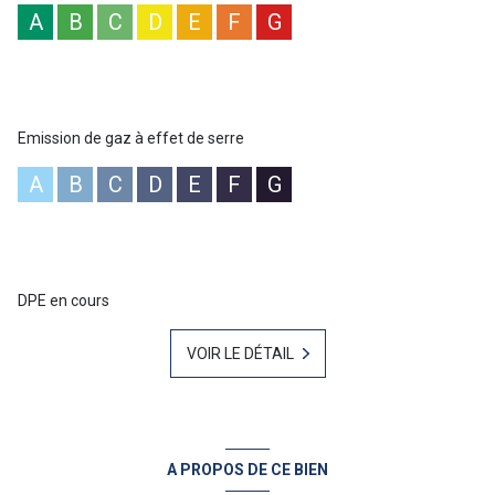
A
B
C
D
E
F
G
Emission de gaz à effet de serre
A
B
C
D
E
F
G
DPE en cours
VOIR LE DÉTAIL
A PROPOS DE CE BIEN