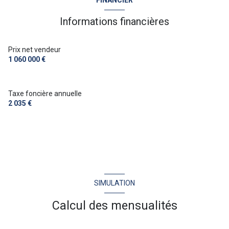
FINANCIER
construit en 1989
Informations financières
cuisine séparée (équipée)
Prix net vendeur
1 060 000 €
Chauffage individuel : radiateur (electrique)
Taxe foncière annuelle
Chauffage autre : poêle (bois)
2 035 €
exposition Sud-Est
vue MER
SIMULATION
Calcul des mensualités