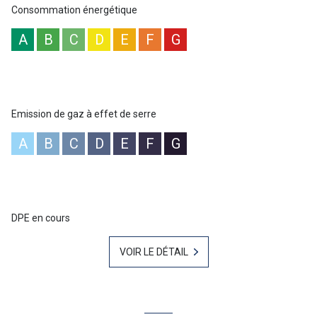
Consommation énergétique
A
B
C
D
E
F
G
Emission de gaz à effet de serre
A
B
C
D
E
F
G
DPE en cours
VOIR LE DÉTAIL