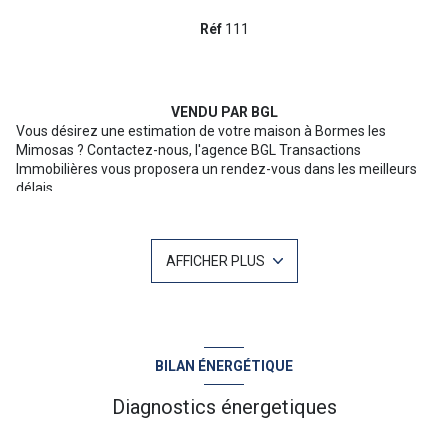
Réf
111
VENDU PAR BGL
Vous désirez une
estimation de votre maison à Bormes les
Mimosas ?
Contactez-nous, l'agence BGL Transactions
Immobilières vous proposera un rendez-vous dans les meilleurs
délais.
L'Agence BGL Transactions immobilières a vendu cette maison
avec vue mer et piscine.
Située dans un quartier résidentiel de Bormes les Mimosas, cette
AFFICHER PLUS
propriété de 1400m2 au calme dispose d'un grand séjour de 55
m2, d'une cuisine équipée et de quatre chambres de plain-pied.
Un grand garage en sous-sol complète les prestations de cette
maison en bon état qui conviendra aussi bien en résidence
principale que secondaire.
Pour plus d'informations ou une visite n'hésitez pas à contacter
BILAN ÉNERGÉTIQUE
Christophe MAZET 06 71 10 19 03 Votre agent commercial sur Le
Lavandou : NoRSAC 344 368 931
Diagnostics énergetiques
“Les informations sur les risques auxquels ce bien est exposé sont
disponibles sur le site Géorisques :
www.georisques.gouv.fr
”