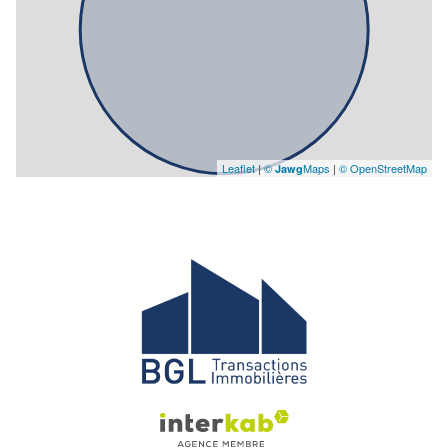
Leaflet
|
©
Maps
|
© OpenStreetMap
Jawg