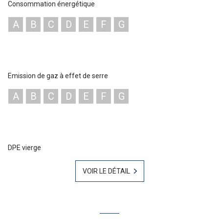
Consommation énergétique
A
B
C
D
E
F
G
Emission de gaz à effet de serre
A
B
C
D
E
F
G
DPE vierge
VOIR LE DÉTAIL