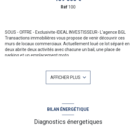
Réf
100
SOUS - OFFRE - Exclusivite-IDEAL INVESTISSEUR- L'agence BGL
Transactions immobilières vous propose de venir découvrir ces
murs de locaux commerciaux. Actuellement loué ce lot séparé en
deux abrite deux activités avec chacune un bail, une place de
parking et un emplacement moto.
Ce produit rare à Bormes les Mimosas se situe à La Favière et
vous apportera un rendement locatif intérréssant.
Pour
plus d'informations ou une visite n'hésitez pas à contacter
AFFICHER PLUS
Christophe
MAZET
06 71 10 19 03 Votre agent commercial sur Le
Lavandou :
N°
RSAC
344 368 931 “Les informations sur les risques
auxquels ce bien est exposé sont disponibles sur le site
Géorisques
:
www.georisques
.
gouv.fr
BILAN ÉNERGÉTIQUE
Diagnostics énergetiques