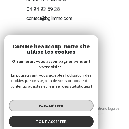
04 94 93 59 28
contact@bglimmo.com
NOS RÉSEAUX
Comme beaucoup, notre site
utilise les cookies
Nous suivre
On aimerait vous accompagner pendant
votre visite.
En poursuivant, vous acceptez l'utilisation des
cookies par ce site, afin de vous proposer des
contenus adaptés et réaliser des statistiques !
© 2026 | Tous droits réservés
PARAMÉTRER
Nos honoraires
Nos partenaires
Mentions légales
Admin
Politique RGPD
Cookies
TOUT ACCEPTER
Réalisé par :