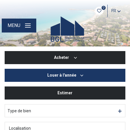
0
FR
MENU
Acheter
Louer
à l'année
De l'ancien
De l'immo pro
Estimer
à l'année
Type de bien